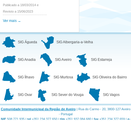
Publicado a 18/03/2014 e
Revisto a 15/06/2023
Ver mais →
SIG Águeda
SIG Albergaria-a-Velha
SIG Anadia
SIG Aveiro
SIG Estarreja
SIG Ílhavo
SIG Murtosa
SIG Oliveira do Bairro
SIG Ovar
SIG Sever do Vouga
SIG Vagos
Comunidade Intermunicipal da Região de Aveiro
| Rua do Carmo - 20, 3800-127 Aveiro
- Portugal
NIF
508 771 935 |
tel
+351 234 377 650 |
tlm
+351 937 084 680 |
fax
+351 234 377 659 |
e-
mail
geral@regiaodeaveiro.pt