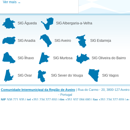
Ver mais →
SIG Águeda
SIG Albergaria-a-Velha
SIG Anadia
SIG Aveiro
SIG Estarreja
SIG Ílhavo
SIG Murtosa
SIG Oliveira do Bairro
SIG Ovar
SIG Sever do Vouga
SIG Vagos
Comunidade Intermunicipal da Região de Aveiro
| Rua do Carmo - 20, 3800-127 Aveiro
- Portugal
NIF
508 771 935 |
tel
+351 234 377 650 |
tlm
+351 937 084 680 |
fax
+351 234 377 659 |
e-
mail
geral@regiaodeaveiro.pt