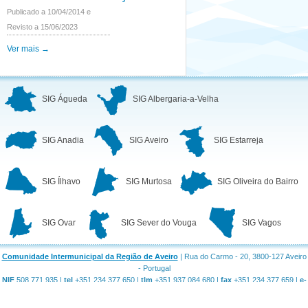
Publicado a 10/04/2014 e
Revisto a 15/06/2023
Ver mais →
SIG Águeda
SIG Albergaria-a-Velha
SIG Anadia
SIG Aveiro
SIG Estarreja
SIG Ílhavo
SIG Murtosa
SIG Oliveira do Bairro
SIG Ovar
SIG Sever do Vouga
SIG Vagos
Comunidade Intermunicipal da Região de Aveiro
| Rua do Carmo - 20, 3800-127 Aveiro
- Portugal
NIF
508 771 935 |
tel
+351 234 377 650 |
tlm
+351 937 084 680 |
fax
+351 234 377 659 |
e-
mail
geral@regiaodeaveiro.pt