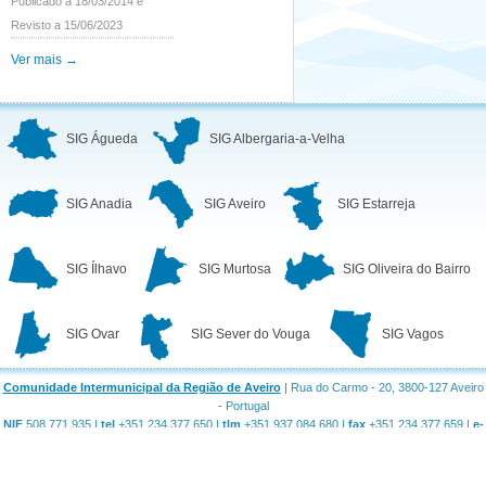
Publicado a 18/03/2014 e
Revisto a 15/06/2023
Ver mais →
SIG Águeda
SIG Albergaria-a-Velha
SIG Anadia
SIG Aveiro
SIG Estarreja
SIG Ílhavo
SIG Murtosa
SIG Oliveira do Bairro
SIG Ovar
SIG Sever do Vouga
SIG Vagos
Comunidade Intermunicipal da Região de Aveiro
| Rua do Carmo - 20, 3800-127 Aveiro
- Portugal
NIF
508 771 935 |
tel
+351 234 377 650 |
tlm
+351 937 084 680 |
fax
+351 234 377 659 |
e-
mail
geral@regiaodeaveiro.pt