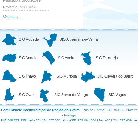
Publicado a 18/03/2014 e
Revisto a 15/06/2023
Ver mais →
SIG Águeda
SIG Albergaria-a-Velha
SIG Anadia
SIG Aveiro
SIG Estarreja
SIG Ílhavo
SIG Murtosa
SIG Oliveira do Bairro
SIG Ovar
SIG Sever do Vouga
SIG Vagos
Comunidade Intermunicipal da Região de Aveiro
| Rua do Carmo - 20, 3800-127 Aveiro
- Portugal
NIF
508 771 935 |
tel
+351 234 377 650 |
tlm
+351 937 084 680 |
fax
+351 234 377 659 |
e-
mail
geral@regiaodeaveiro.pt